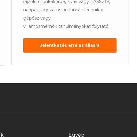
rajzoló munkakörbe, aktív vagy PASSZÍV,
nappali tagozatos biztonságtechnikai,
gépész vagy
villamosmérnök tanulmányokat folytató...
Jelentkezés erre az állásra
ek
Egyéb