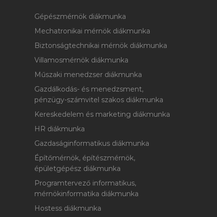
Gépészmérnök diákmunka
Mechatronikai mérnök diákmunka
Biztonságtechnikai mérnök diákmunka
Villamosmérnök diákmunka
Műszaki menedzser diákmunka
Gazdálkodás- és menedzsment,
pénzügy-számvitel szakos diákmunka
Kereskedelem és marketing diákmunka
HR diákmunka
Gazdaságinformatikus diákmunka
Építőmérnök, építészmérnök,
épületgépész diákmunka
Programtervező informatikus,
mérnökinformatika diákmunka
Hostess diákmunka