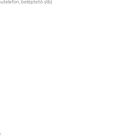
utelefon, beléptető stb)
.