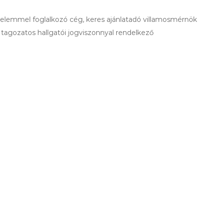
delemmel foglalkozó cég, keres ajánlatadó villamosmérnök
tagozatos hallgatói jogviszonnyal rendelkező