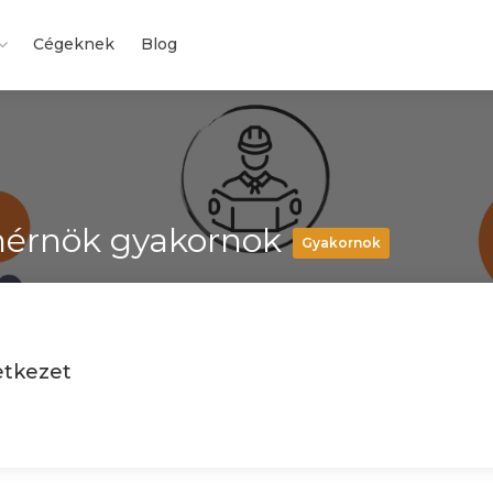
Cégeknek
Blog
smérnök gyakornok
Gyakornok
etkezet