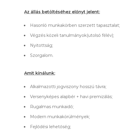
Az állás betöltéséhez előnyt jelent:
Hasonló munkakörben szerzett tapasztalat;
Végzés közeli tanulmányok(utolsó félév);
Nyitottság;
Szorgalom.
Amit kínálunk:
Alkalmazotti jogviszony hosszú távra;
Versenyképes alapbér + havi premizálás;
Rugalmas munkaidő;
Modern munkakörülmények;
Fejlődési lehetőség;