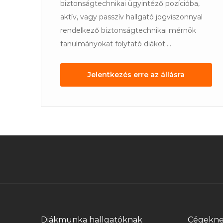
nok
biztonságtechnikai ügyintéző pozícióba,
i
aktív, vagy passzív hallgató jogviszonnyal
rendelkező biztonságtechnikai mérnök
tanulmányokat folytató diákot....
Jelentkezés erre az állásra
Diákmunka hallgatóknak
Cégekn