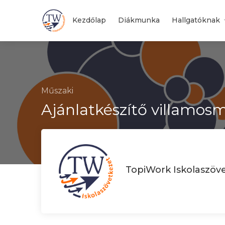
Kezdőlap
Diákmunka
Hallgatóknak
Műszaki
Ajánlatkészítő villamo
TopiWork Iskolaszöv