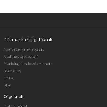
Diákmunka hallgatóknak
Adatvédelmi nyilatkozat
Általános tájékoztató
Munkára jelentkezés menete
Jelenléti ív
GY.I.K.
Blog
Cégeknek
Diákmunkáról