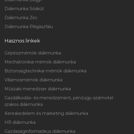
Diákmunka Sóskút
Diákmunka Zirc
Diákmunka Pilisjászfalu
Hasznos linkek
Gépészmérnök diákmunka
Mechatronikai mérnök diákmunka
Biztonságtechnikai mérnök diákmunka
Villamosmérnök diákmunka
Műszaki menedzser diákmunka
Gazdálkodás- és menedzsment, pénzügy-számvitel
szakos diákmunka
Kereskedelem és marketing diákmunka
HR diákmunka
Gazdaságinformatikus diákmunka