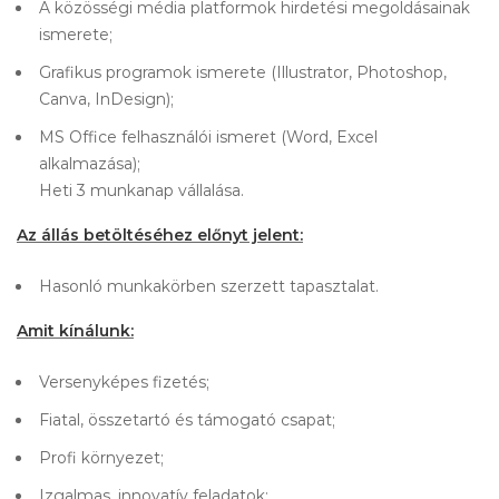
A közösségi média platformok hirdetési megoldásainak
ismerete;
Grafikus programok ismerete (Illustrator, Photoshop,
Canva, InDesign);
MS Office felhasználói ismeret (Word, Excel
alkalmazása);
Heti 3 munkanap vállalása.
Az állás betöltéséhez előnyt jelent:
Hasonló munkakörben szerzett tapasztalat.
Amit kínálunk:
Versenyképes fizetés;
Fiatal, összetartó és támogató csapat;
Profi környezet;
Izgalmas, innovatív feladatok;