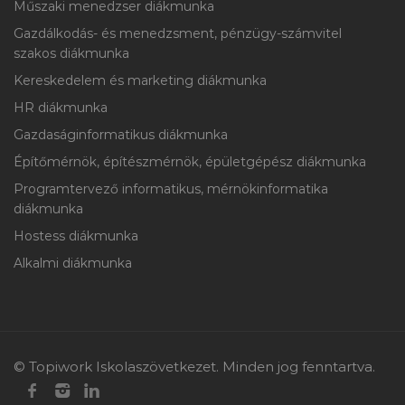
Műszaki menedzser diákmunka
Gazdálkodás- és menedzsment, pénzügy-számvitel
szakos diákmunka
Kereskedelem és marketing diákmunka
HR diákmunka
Gazdaságinformatikus diákmunka
Építőmérnök, építészmérnök, épületgépész diákmunka
Programtervező informatikus, mérnökinformatika
diákmunka
Hostess diákmunka
Alkalmi diákmunka
© Topiwork Iskolaszövetkezet. Minden jog fenntartva.