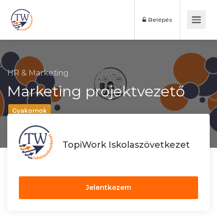
Belépés
HR & Marketing
Marketing projektvezető
Gyakornok
TopiWork Iskolaszövetkezet
Jelentkezem