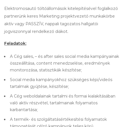
Elektromosautó töltőállomások kitelepítésével foglalkozó
partnerünk keres Marketing projektvezető munkakörbe
aktív vagy PASSZÍV, nappali tagozatos hallgatói
jogviszonnyal rendelkező diákot.
Feladatok:
A Cég sales, – és after sales social media kampányainak
összeállítása, content menedzselése, eredmények
monitorozása, statisztikák készítése;
Social media kampányokhoz szükséges képi/videós
tartalmak gyűjtése, készítése;
A Cég weboldalainak tartalmi és formai kialakításában
való aktív részvétel, tartalmainak folyamatos
karbantartása;
A termék- és szolgáltatásértékesítési folyamatok
támogatását célzó kampányok teljes körű