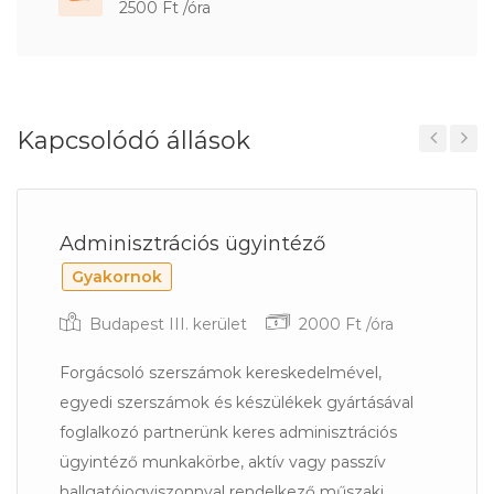
2500 Ft /óra
Kapcsolódó állások
Previous
Next
Adminisztrációs ügyintéző
Gyakornok
Budapest III. kerület
2000 Ft /óra
Forgácsoló szerszámok kereskedelmével,
egyedi szerszámok és készülékek gyártásával
foglalkozó partnerünk keres adminisztrációs
ügyintéző munkakörbe, aktív vagy passzív
hallgatójogviszonnyal rendelkező műszaki...