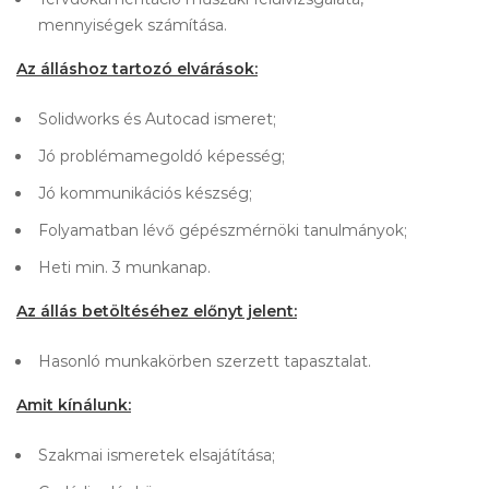
mennyiségek számítása.
Az álláshoz tartozó elvárások:
Solidworks és Autocad ismeret;
Jó problémamegoldó képesség;
Jó kommunikációs készség;
Folyamatban lévő gépészmérnöki tanulmányok;
Heti min. 3 munkanap.
Az állás betöltéséhez előnyt jelent:
Hasonló munkakörben szerzett tapasztalat.
Amit kínálunk:
Szakmai ismeretek elsajátítása;