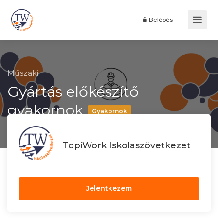
Belépés
Műszaki
Gyártás előkészítő
gyakornok
Gyakornok
TopiWork Iskolaszövetkezet
Jelentkezem