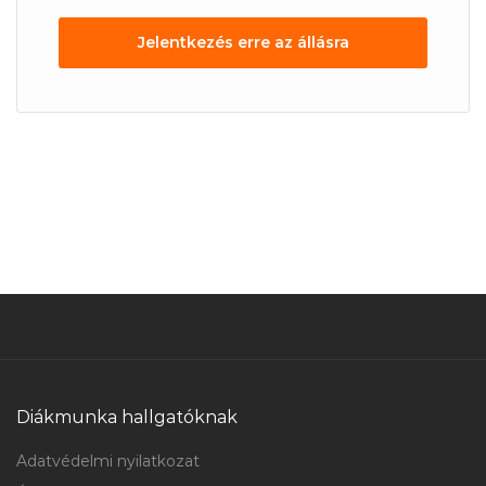
Jelentkezés erre az állásra
Diákmunka hallgatóknak
Adatvédelmi nyilatkozat