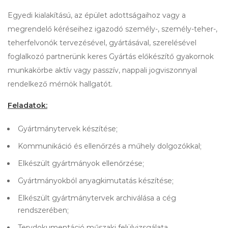
Egyedi kialakítású, az épület adottságaihoz vagy a
megrendelő kéréseihez igazodó személy-, személy-teher-,
teherfelvonók tervezésével, gyártásával, szerelésével
foglalkozó partnerünk keres Gyártás előkészítő gyakornok
munkakörbe aktív vagy passzív, nappali jogviszonnyal
rendelkező mérnök hallgatót.
Feladatok:
Gyártmánytervek készítése;
Kommunikáció és ellenőrzés a műhely dolgozókkal;
Elkészült gyártmányok ellenőrzése;
Gyártmányokból anyagkimutatás készítése;
Elkészült gyártmánytervek archiválása a cég
rendszerében;
Tervdokumentáció műszaki felülvizsgálata,