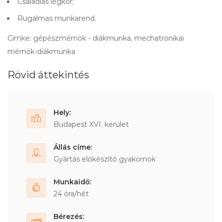
Családias légkör;
Rugalmas munkarend.
Cimke: gépészmérnök - diákmunka, mechatronikai
mérnök-diákmunka
Rövid áttekintés
Hely:
Budapest XVI. kerület
Állás címe:
Gyártás előkészítő gyakornok
Munkaidő:
24 óra/hét
Bérezés: