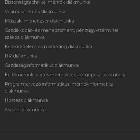
Biztonságtechnikai mérnök diákmunka
Villamosmérnök diákmunka
Műszaki menedzser diákmunka
Gazdálkodás- és menedzsment, pénzügy-számvitel
szakos diákmunka
Kereskedelem és marketing diákmunka
HR diákmunka
Gazdaságinformatikus diákmunka
Építőmérnök, építészmérnök, épületgépész diákmunka
Programtervező informatikus, mérnökinformatika
diákmunka
Hostess diákmunka
Alkalmi diákmunka