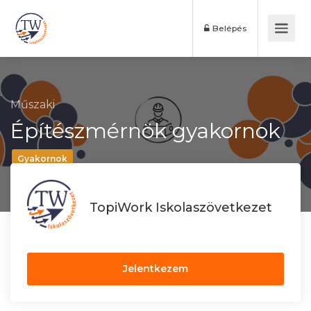
Belépés
Műszaki
Építészmérnök gyakornok
Gyakornok
TopiWork Iskolaszövetkezet
Jelentkezem