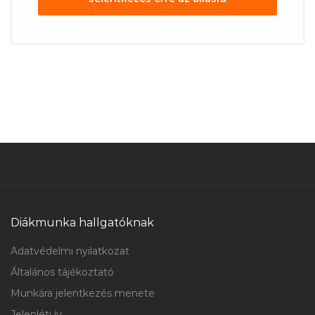
Diákmunka hallgatóknak
Adatvédelmi nyilatkozat
Általános tájékoztató
Munkára jelentkezés menete
Jelenléti ív