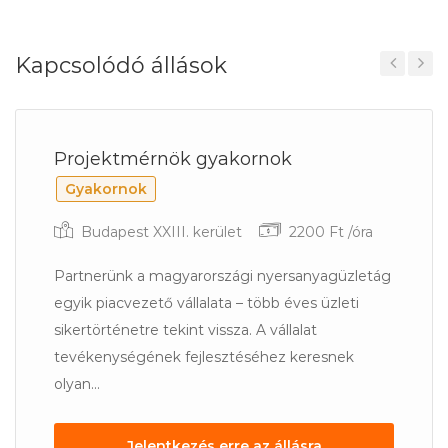
Kapcsolódó állások
Previous
Next
Projektmérnök gyakornok
Gyakornok
Budapest XXIII. kerület
2200 Ft /óra
Partnerünk a magyarországi nyersanyagüzletág
egyik piacvezető vállalata – több éves üzleti
sikertörténetre tekint vissza. A vállalat
tevékenységének fejlesztéséhez keresnek
olyan...
Jelentkezés erre az állásra