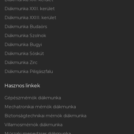
Diákmunka XXII. kerület
Diákmunka XXIII. kerület
Diákmunka Budaörs
Diákmunka Szolnok
Diákmunka Bugyi
Diákmunka Sóskút
Diákmunka Zirc
Diákmunka Pilisjászfalu
Hasznos linkek
Gépészmérnök diákmunka
Mechatronikai mérnök diákmunka
Biztonságtechnikai mérnök diákmunka
Villamosmérnök diákmunka
Műszaki menedzser diákmunka