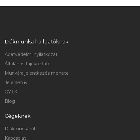
Diákmunka hallgatóknak
Adatvédelmi nyilatkozat
Általános tájékoztató
Munkára jelentkezés menete
Jelenléti ív
GY.I.K.
Blog
Cégeknek
Diákmunkáról
Kapcsolat