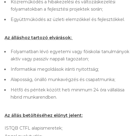
Közreműködés a hibakezelési és változáskezelési
folyamatokban a fejlesztési projektek során;
Együttműködés az üzleti elemzőkkel és fejlesztőkkel.
Az álláshoz tartozó elvárások:
Folyamatban lévő egyetemi vagy főiskolai tanulmányok
aktív vagy passzív nappali tagozaton;
Informatikai megoldások iránti nyitottság;
Alaposság, önálló munkavégzés és csapatmunka;
Hétfő és péntek között heti minimum 24 óra vállalása
hibrid munkarendben.
Az állás betöltéséhez előnyt jelent:
ISTQB CTFL alapismeretek;