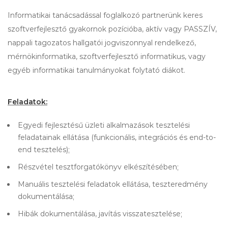
Informatikai tanácsadással foglalkozó partnerünk keres
szoftverfejlesztő gyakornok pozícióba, aktív vagy PASSZÍV,
nappali tagozatos hallgatói jogviszonnyal rendelkező,
mérnökinformatika, szoftverfejlesztő informatikus, vagy
egyéb informatikai tanulmányokat folytató diákot.
Feladatok:
Egyedi fejlesztésű üzleti alkalmazások tesztelési
feladatainak ellátása (funkcionális, integrációs és end-to-
end tesztelés);
Részvétel tesztforgatókönyv elkészítésében;
Manuális tesztelési feladatok ellátása, teszteredmény
dokumentálása;
Hibák dokumentálása, javítás visszatesztelése;