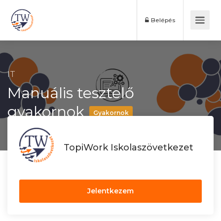
Belépés
IT
Manuális tesztelő
gyakornok
Gyakornok
TopiWork Iskolaszövetkezet
Jelentkezem