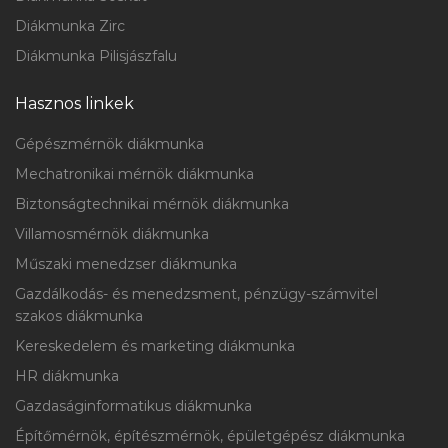
Diákmunka Zirc
Diákmunka Pilisjászfalu
Hasznos linkek
Gépészmérnök diákmunka
Mechatronikai mérnök diákmunka
Biztonságtechnikai mérnök diákmunka
Villamosmérnök diákmunka
Műszaki menedzser diákmunka
Gazdálkodás- és menedzsment, pénzügy-számvitel
szakos diákmunka
Kereskedelem és marketing diákmunka
HR diákmunka
Gazdaságinformatikus diákmunka
Építőmérnök, építészmérnök, épületgépész diákmunka