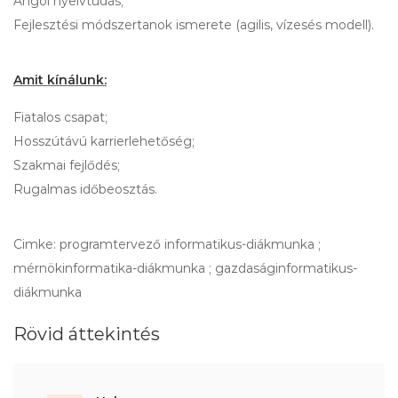
Angol nyelvtudás;
Fejlesztési módszertanok ismerete (agilis, vízesés modell).
Amit kínálunk:
Fiatalos csapat;
Hosszútávú karrierlehetőség;
Szakmai fejlődés;
Rugalmas időbeosztás.
Cimke: programtervező informatikus-diákmunka ;
mérnökinformatika-diákmunka ; gazdaságinformatikus-
diákmunka
Rövid áttekintés