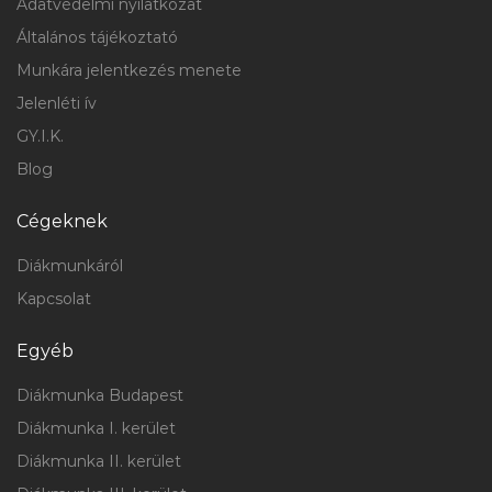
Adatvédelmi nyilatkozat
Általános tájékoztató
Munkára jelentkezés menete
Jelenléti ív
GY.I.K.
Blog
Cégeknek
Diákmunkáról
Kapcsolat
Egyéb
Diákmunka Budapest
Diákmunka I. kerület
Diákmunka II. kerület