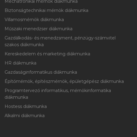
Mechatronikai mérnök diákmunka
Biztonságtechnikai mérnök diákmunka
Villamosmérnök diákmunka
Műszaki menedzser diákmunka
Gazdálkodás- és menedzsment, pénzügy-számvitel
szakos diákmunka
Kereskedelem és marketing diákmunka
HR diákmunka
Gazdaságinformatikus diákmunka
Építőmérnök, építészmérnök, épületgépész diákmunka
Programtervező informatikus, mérnökinformatika
diákmunka
Hostess diákmunka
Alkalmi diákmunka