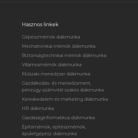
Hasznos linkek
Gépészmérnök diákmunka
Mechatronikai mérnök diákmunka
Biztonságtechnikai mérnök diákmunka
Villamosmérnök diákmunka
Műszaki menedzser diákmunka
Gazdálkodás- és menedzsment,
pénzügy-számvitel szakos diákmunka
Kereskedelem és marketing diákmunka
HR diákmunka
Gazdaságinformatikus diákmunka
Építőmérnök, építészmérnök,
épületgépész diákmunka