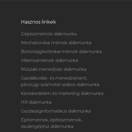
Hasznos linkek
Gépészmérnök diákmunka
Mechatronikai mérnök diákmunka
Biztonságtechnikai mérnök diákmunka
Villamosmérnök diákmunka
Műszaki menedzser diákmunka
Gazdálkodás- és menedzsment,
pénzügy-számvitel szakos diákmunka
Kereskedelem és marketing diákmunka
HR diákmunka
Gazdaságinformatikus diákmunka
Építőmérnök, építészmérnök,
épületgépész diákmunka