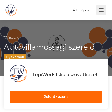
Belépés
Műszaki
Autóvillamossági szerelő
Gyakornok
TopiWork Iskolaszövetkezet
Jelentkezem