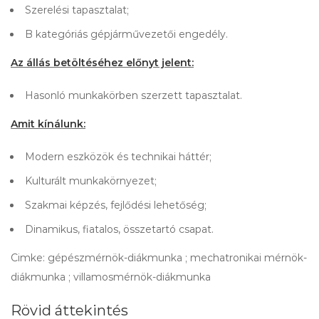
Szerelési tapasztalat;
B kategóriás gépjárművezetői engedély.
Az állás betöltéséhez előnyt jelent:
Hasonló munkakörben szerzett tapasztalat.
Amit kínálunk:
Modern eszközök és technikai háttér;
Kulturált munkakörnyezet;
Szakmai képzés, fejlődési lehetőség;
Dinamikus, fiatalos, összetartó csapat.
Cimke: gépészmérnök-diákmunka ; mechatronikai mérnök-
diákmunka ; villamosmérnök-diákmunka
Rövid áttekintés