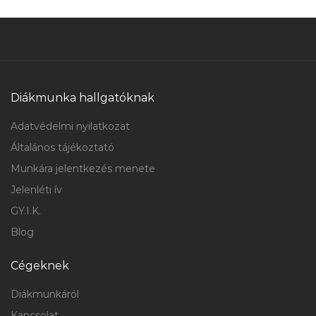
Diákmunka hallgatóknak
Adatvédelmi nyilatkozat
Általános tájékoztató
Munkára jelentkezés menete
Jelenléti ív
GY.I.K.
Blog
Cégeknek
Diákmunkáról
Kapcsolat