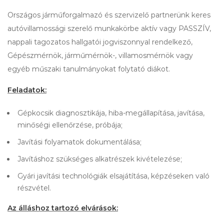
Országos járműforgalmazó és szervizelő partnerünk keres
autóvillamossági szerelő munkakörbe aktív vagy PASSZÍV,
nappali tagozatos hallgatói jogviszonnyal rendelkező,
Gépészmérnök, járműmérnök-, villamosmérnök vagy
egyéb műszaki tanulmányokat folytató diákot.
Feladatok:
Gépkocsik diagnosztikája, hiba-megállapítása, javítása,
minőségi ellenőrzése, próbája;
Javítási folyamatok dokumentálása;
Javításhoz szükséges alkatrészek kivételezése;
Gyári javítási technológiák elsajátítása, képzéseken való
részvétel.
Az álláshoz tartozó elvárások: