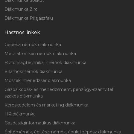
Diákmunka Sóskút
Diákmunka Zirc
Diákmunka Pilisjászfalu
Hasznos linkek
Gépészmérnök diákmunka
Mechatronikai mérnök diákmunka
Biztonságtechnikai mérnök diákmunka
Villamosmérnök diákmunka
Műszaki menedzser diákmunka
Gazdálkodás- és menedzsment, pénzügy-számvitel
szakos diákmunka
Kereskedelem és marketing diákmunka
HR diákmunka
Gazdaságinformatikus diákmunka
Építőmérnök, építészmérnök, épületgépész diákmunka