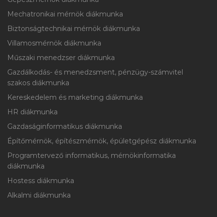
Mechatronikai mérnök diákmunka
Biztonságtechnikai mérnök diákmunka
Villamosmérnök diákmunka
Műszaki menedzser diákmunka
Gazdálkodás- és menedzsment, pénzügy-számvitel
szakos diákmunka
Kereskedelem és marketing diákmunka
HR diákmunka
Gazdaságinformatikus diákmunka
Építőmérnök, építészmérnök, épületgépész diákmunka
Programtervező informatikus, mérnökinformatika
diákmunka
Hostess diákmunka
Alkalmi diákmunka