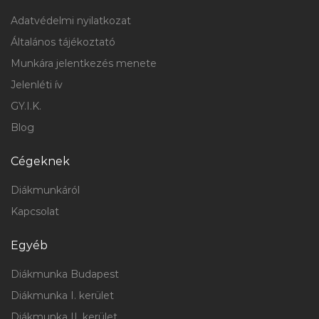
Adatvédelmi nyilatkozat
Általános tájékoztató
Munkára jelentkezés menete
Jelenléti ív
GY.I.K.
Blog
Cégeknek
Diákmunkáról
Kapcsolat
Egyéb
Diákmunka Budapest
Diákmunka I. kerület
Diákmunka II. kerület