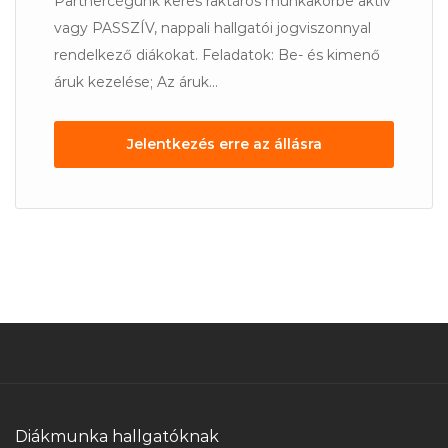
Partnercégünk keres raktáros munkakörbe aktív
vagy PASSZÍV, nappali hallgatói jogviszonnyal
rendelkező diákokat. Feladatok: Be- és kimenő
áruk kezelése; Az áruk...
Jelentkezés erre az állásra
Diákmunka hallgatóknak