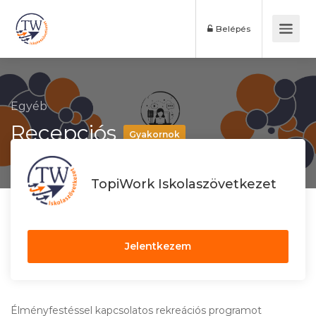
Belépés
Egyéb
Recepciós
Gyakornok
TopiWork Iskolaszövetkezet
Jelentkezem
Élményfestéssel kapcsolatos rekreációs programot