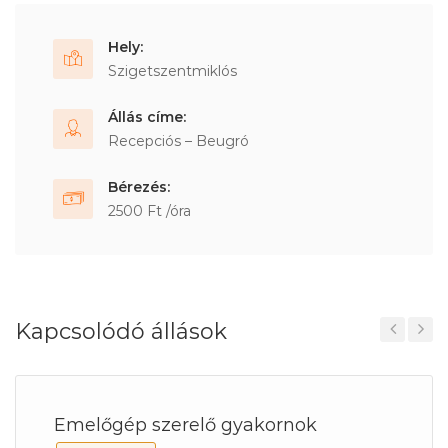
Hely:
Szigetszentmiklós
Állás címe:
Recepciós – Beugró
Bérezés:
2500 Ft /óra
Kapcsolódó állások
Previous
Next
Emelőgép szerelő gyakornok