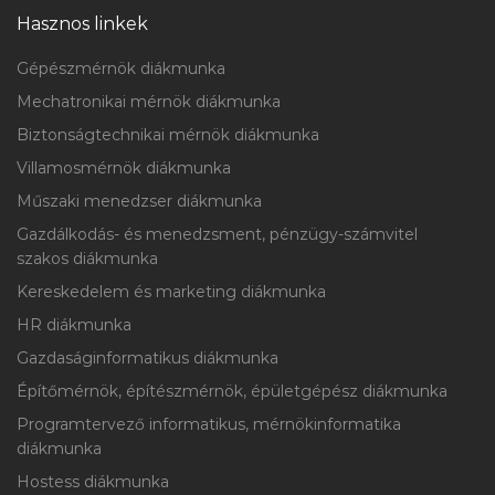
Hasznos linkek
Gépészmérnök diákmunka
Mechatronikai mérnök diákmunka
Biztonságtechnikai mérnök diákmunka
Villamosmérnök diákmunka
Műszaki menedzser diákmunka
Gazdálkodás- és menedzsment, pénzügy-számvitel
szakos diákmunka
Kereskedelem és marketing diákmunka
HR diákmunka
Gazdaságinformatikus diákmunka
Építőmérnök, építészmérnök, épületgépész diákmunka
Programtervező informatikus, mérnökinformatika
diákmunka
Hostess diákmunka