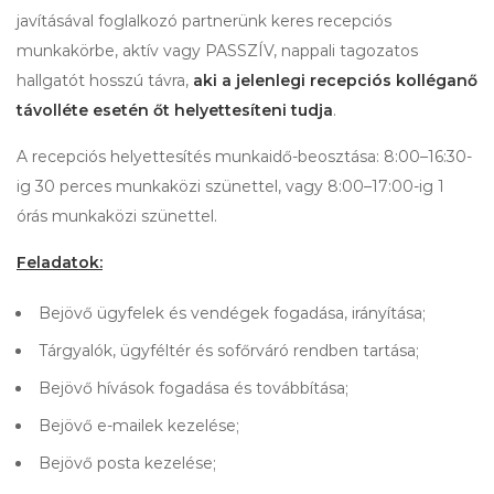
javításával foglalkozó partnerünk keres recepciós
munkakörbe, aktív vagy PASSZÍV, nappali tagozatos
hallgatót hosszú távra,
aki a jelenlegi recepciós kolléganő
távolléte esetén őt helyettesíteni tudja
.
A recepciós helyettesítés munkaidő-beosztása: 8:00–16:30-
ig 30 perces munkaközi szünettel, vagy 8:00–17:00-ig 1
órás munkaközi szünettel.
Feladatok:
Bejövő ügyfelek és vendégek fogadása, irányítása;
Tárgyalók, ügyféltér és sofőrváró rendben tartása;
Bejövő hívások fogadása és továbbítása;
Bejövő e-mailek kezelése;
Bejövő posta kezelése;