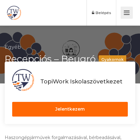
Belépés
Egyéb
Recepciós – Beugró
Gyakornok
TopiWork Iskolaszövetkezet
Jelentkezem
Haszongépjárművek forgalmazásával, bérbeadásával,