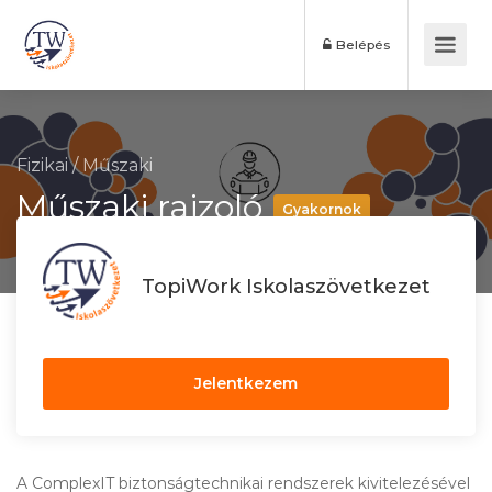
Belépés
Fizikai
/
Műszaki
Műszaki rajzoló
Gyakornok
TopiWork Iskolaszövetkezet
Jelentkezem
A ComplexIT biztonságtechnikai rendszerek kivitelezésével