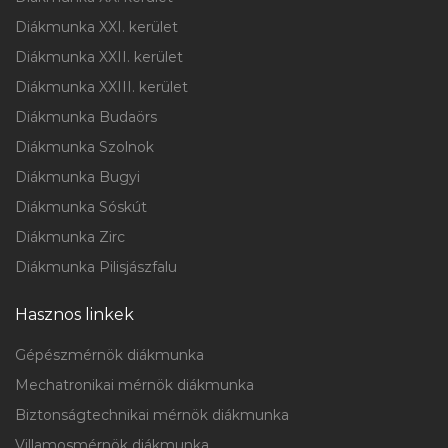
Diákmunka XXI. kerület
Diákmunka XXII. kerület
Diákmunka XXIII. kerület
Diákmunka Budaörs
Diákmunka Szolnok
Diákmunka Bugyi
Diákmunka Sóskút
Diákmunka Zirc
Diákmunka Pilisjászfalu
Hasznos linkek
Gépészmérnök diákmunka
Mechatronikai mérnök diákmunka
Biztonságtechnikai mérnök diákmunka
Villamosmérnök diákmunka