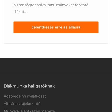
biztonságtechnikai tanulmányokat folytató
diákot....
Jelentkezés erre az állásra
Diákmunka hallgatóknak
Adatvédelmi nyilatkozat
Általános tájékoztató
Munkára jelentkezés menete