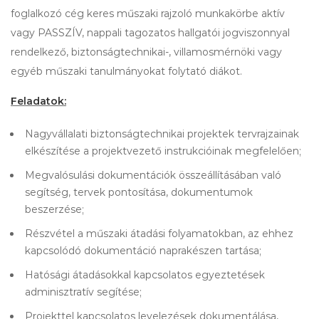
foglalkozó cég keres műszaki rajzoló munkakörbe aktív
vagy PASSZÍV, nappali tagozatos hallgatói jogviszonnyal
rendelkező, biztonságtechnikai-, villamosmérnöki vagy
egyéb műszaki tanulmányokat folytató diákot.
Feladatok:
Nagyvállalati biztonságtechnikai projektek tervrajzainak
elkészítése a projektvezető instrukcióinak megfelelően;
Megvalósulási dokumentációk összeállításában való
segítség, tervek pontosítása, dokumentumok
beszerzése;
Részvétel a műszaki átadási folyamatokban, az ehhez
kapcsolódó dokumentáció naprakészen tartása;
Hatósági átadásokkal kapcsolatos egyeztetések
adminisztratív segítése;
Projekttel kapcsolatos levelezések dokumentálása,