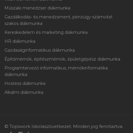
Műszaki menedzser diákmunka
Gazdálkodás- és menedzsment, pénzügy-számvitel
szakos diákmunka
Kereskedelem és marketing diákmunka
HR diákmunka
Gazdaságinformatikus diákmunka
Építőmérnök, építészmérnök, épületgépész diákmunka
Programtervező informatikus, mérnökinformatika
diákmunka
Hostess diákmunka
Alkalmi diákmunka
© Topiwork Iskolaszövetkezet. Minden jog fenntartva.