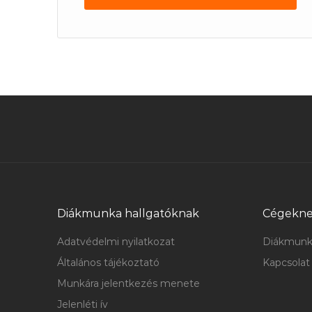
Diákmunka hallgatóknak
Cégekn
Adatvédelmi nyilatkozat
Diákmunk
Általános tájékoztató
Kapcsolat
Munkára jelentkezés menete
Jelenléti ív