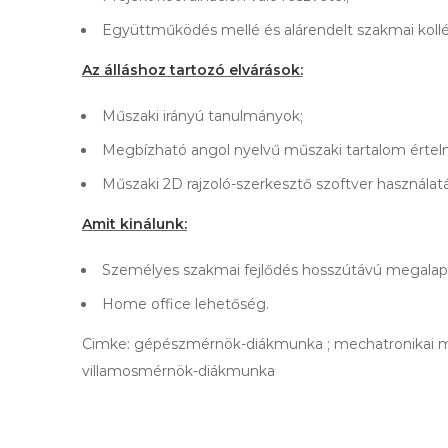
Együttműködés mellé és alárendelt szakmai kollé
Az álláshoz tartozó elvárások:
Műszaki irányú tanulmányok;
Megbízható angol nyelvű műszaki tartalom értelm
Műszaki 2D rajzoló-szerkesztő szoftver használatá
Amit kinálunk:
Személyes szakmai fejlődés hosszútávú megalap
Home office lehetőség.
Cimke: gépészmérnök-diákmunka ; mechatronikai m
villamosmérnök-diákmunka