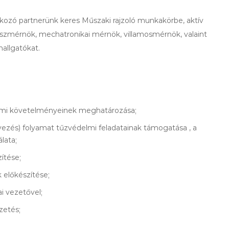
ozó partnerünk keres Műszaki rajzoló munkakörbe, aktív
észmérnök, mechatronikai mérnök, villamosmérnök, valaint
allgatókat.
lmi követelményeinek meghatározása;
elyezés) folyamat tűzvédelmi feladatainak támogatása , a
lata;
ítése;
 előkészítése;
i vezetővel;
zetés;