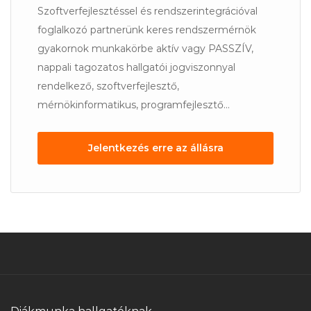
Szoftverfejlesztéssel és rendszerintegrációval
foglalkozó partnerünk keres rendszermérnök
gyakornok munkakörbe aktív vagy PASSZÍV,
nappali tagozatos hallgatói jogviszonnyal
rendelkező, szoftverfejlesztő,
mérnökinformatikus, programfejlesztő...
Jelentkezés erre az állásra