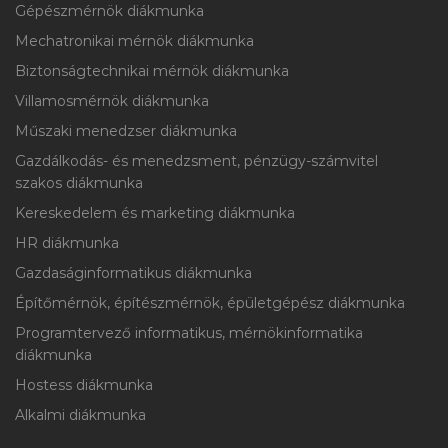
Gépészmérnök diákmunka
Mechatronikai mérnök diákmunka
Biztonságtechnikai mérnök diákmunka
Villamosmérnök diákmunka
Műszaki menedzser diákmunka
Gazdálkodás- és menedzsment, pénzügy-számvitel
szakos diákmunka
Kereskedelem és marketing diákmunka
HR diákmunka
Gazdaságinformatikus diákmunka
Építőmérnök, építészmérnök, épületgépész diákmunka
Programtervező informatikus, mérnökinformatika
diákmunka
Hostess diákmunka
Alkalmi diákmunka