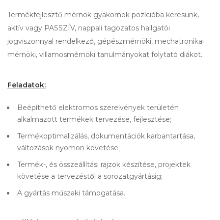
Termékfejlesztő mérnök gyakornok pozícióba keresünk,
aktív vagy PASSZÍV, nappali tagozatos hallgatói
jogviszonnyal rendelkező, gépészmérnöki, mechatronikai
mérnöki, villamosmérnöki tanulmányokat folytató diákot.
Feladatok:
Beépíthető elektromos szerelvények területén
alkalmazott termékek tervezése, fejlesztése;
Termékoptimalizálás, dokumentációk karbantartása,
változások nyomon követése;
Termék-, és összeállítási rajzok készítése, projektek
követése a tervezéstől a sorozatgyártásig;
A gyártás műszaki támogatása.