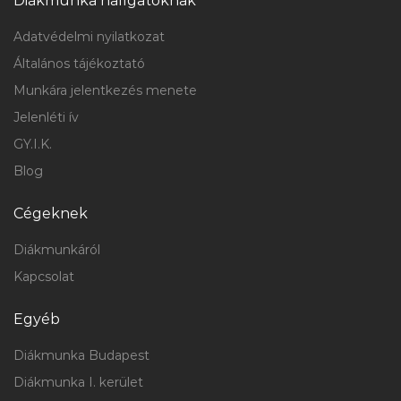
Diákmunka hallgatóknak
Adatvédelmi nyilatkozat
Általános tájékoztató
Munkára jelentkezés menete
Jelenléti ív
GY.I.K.
Blog
Cégeknek
Diákmunkáról
Kapcsolat
Egyéb
Diákmunka Budapest
Diákmunka I. kerület