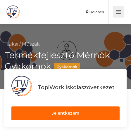
Belépés
Fizikai
/
Műszaki
Termékfejlesztő Mérnök
Gyakornok
Gyakornok
TopiWork Iskolaszövetkezet
Jelentkezem