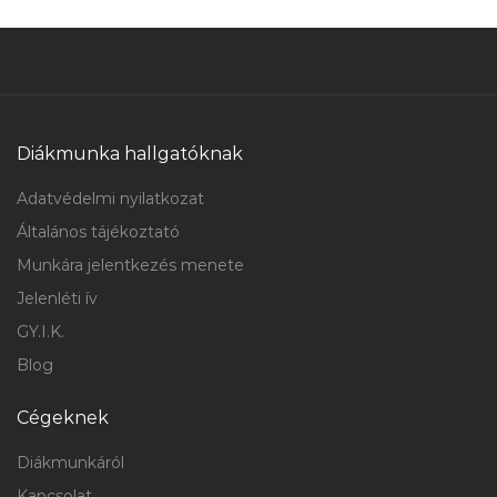
Diákmunka hallgatóknak
Adatvédelmi nyilatkozat
Általános tájékoztató
Munkára jelentkezés menete
Jelenléti ív
GY.I.K.
Blog
Cégeknek
Diákmunkáról
Kapcsolat