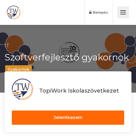
Belépés
IT
Szoftverfejlesztő gyakornok
Gyakornok
TopiWork Iskolaszövetkezet
Jelentkezem