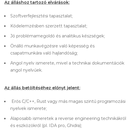
Az álláshoz tartozó elvárások:
Szoftverfejlesztési tapasztalat;
Kódelemzésben szerzett tapasztalat;
Jó problémamegoldó és analitikus készségek;
Önálló munkavégzésre való képesség és
csapatmunkára való hajlandóság;
Angol nyelv ismerete, mivel a technikai dokumentációk
angol nyelvűek.
Az állás betöltéséhez előnyt jelent:
Erős C/C++, Rust vagy más magas szintű programozási
nyelvek ismerete;
Alaposabb ismeretek a reverse engineering technikákról
és eszközökről (pl. IDA pro, Ghidra);