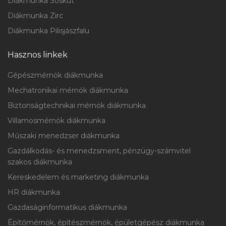
Diákmunka Sóskút
Diákmunka Zirc
Diákmunka Pilisjászfalu
Hasznos linkek
Gépészmérnök diákmunka
Mechatronikai mérnök diákmunka
Biztonságtechnikai mérnök diákmunka
Villamosmérnök diákmunka
Műszaki menedzser diákmunka
Gazdálkodás- és menedzsment, pénzügy-számvitel
szakos diákmunka
Kereskedelem és marketing diákmunka
HR diákmunka
Gazdaságinformatikus diákmunka
Építőmérnök, építészmérnök, épületgépész diákmunka