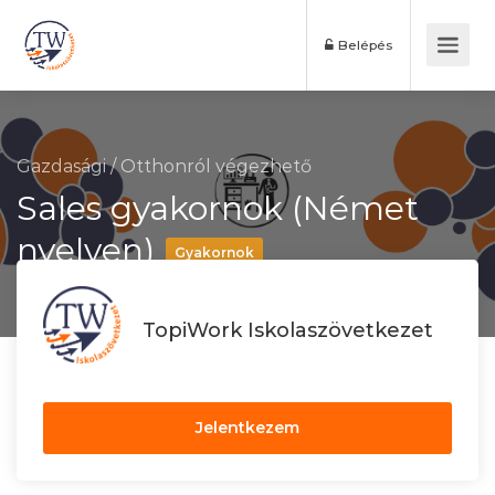
Belépés
Gazdasági
/
Otthonról végezhető
Sales gyakornok (Német
nyelven)
Gyakornok
TopiWork Iskolaszövetkezet
Jelentkezem