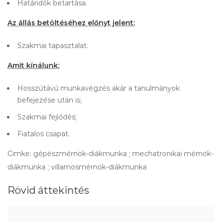
Határidők betartása.
Az állás betöltéséhez előnyt jelent:
Szakmai tapasztalat.
Amit kínálunk:
Hosszútávú munkavégzés akár a tanulmányok
befejezése után is;
Szakmai fejlődés;
Fiatalos csapat.
Cimke: gépészmérnök-diákmunka ; mechatronikai mérnök-
diákmunka ; villamosmérnök-diákmunka
Rövid áttekintés