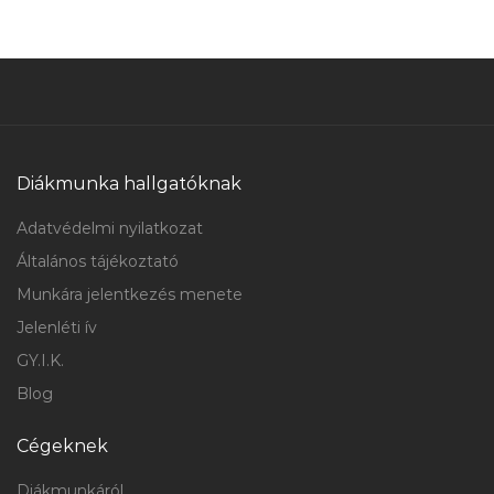
Diákmunka hallgatóknak
Adatvédelmi nyilatkozat
Általános tájékoztató
Munkára jelentkezés menete
Jelenléti ív
GY.I.K.
Blog
Cégeknek
Diákmunkáról