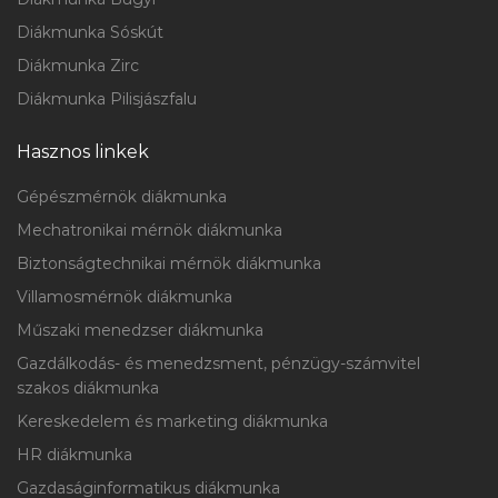
Diákmunka Sóskút
Diákmunka Zirc
Diákmunka Pilisjászfalu
Hasznos linkek
Gépészmérnök diákmunka
Mechatronikai mérnök diákmunka
Biztonságtechnikai mérnök diákmunka
Villamosmérnök diákmunka
Műszaki menedzser diákmunka
Gazdálkodás- és menedzsment, pénzügy-számvitel
szakos diákmunka
Kereskedelem és marketing diákmunka
HR diákmunka
Gazdaságinformatikus diákmunka