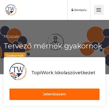
Belépés
Műszaki
Tervező mérnök gyakornok
Gyakornok
TopiWork Iskolaszövetkezet
Jelentkezem