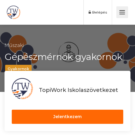
Belépés
Műszaki
Gépészmérnök gyakornok
Gyakornok
TopiWork Iskolaszövetkezet
Jelentkezem