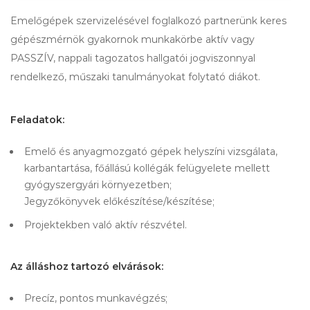
Emelőgépek szervizelésével foglalkozó partnerünk keres
gépészmérnök gyakornok munkakörbe aktív vagy
PASSZÍV, nappali tagozatos hallgatói jogviszonnyal
rendelkező, műszaki tanulmányokat folytató diákot.
Feladatok:
Emelő és anyagmozgató gépek helyszíni vizsgálata,
karbantartása, főállású kollégák felügyelete mellett
gyógyszergyári környezetben;
Jegyzőkönyvek előkészítése/készítése;
Projektekben való aktív részvétel.
Az álláshoz tartozó elvárások:
Precíz, pontos munkavégzés;