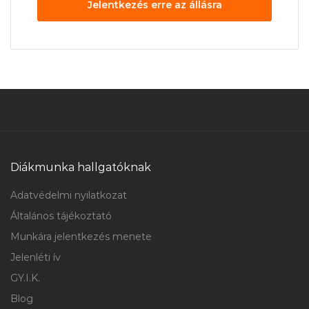
Jelentkezés erre az állásra
Diákmunka hallgatóknak
Adatvédelmi nyilatkozat
Általános tájékoztató
Munkára jelentkezés menete
Jelenléti ív
GY.I.K.
Blog