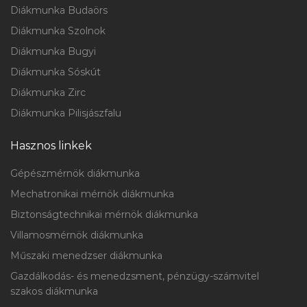
Diákmunka Budaörs
Diákmunka Szolnok
Diákmunka Bugyi
Diákmunka Sóskút
Diákmunka Zirc
Diákmunka Pilisjászfalu
Hasznos linkek
Gépészmérnök diákmunka
Mechatronikai mérnök diákmunka
Biztonságtechnikai mérnök diákmunka
Villamosmérnök diákmunka
Műszaki menedzser diákmunka
Gazdálkodás- és menedzsment, pénzügy-számvitel
szakos diákmunka