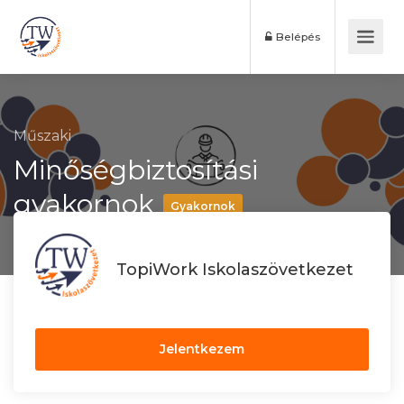
Belépés
Műszaki
Minőségbiztosítási
gyakornok
Gyakornok
TopiWork Iskolaszövetkezet
Jelentkezem