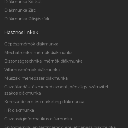
Diákmunka Sóskút
Diákmunka Zirc
Diákmunka Pilisjászfalu
Hasznos linkek
Gépészmérnök diákmunka
Mechatronikai mérnök diákmunka
Biztonságtechnikai mérnök diákmunka
Villamosmérnök diákmunka
Műszaki menedzser diákmunka
Gazdálkodás- és menedzsment, pénzügy-számvitel
szakos diákmunka
Kereskedelem és marketing diákmunka
HR diákmunka
Gazdaságinformatikus diákmunka
Építőmérnök, építészmérnök, épületgépész diákmunka