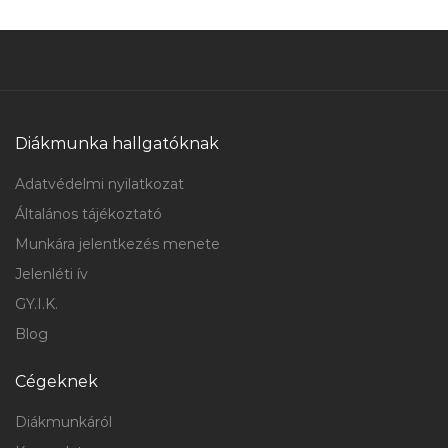
Diákmunka hallgatóknak
Adatvédelmi nyilatkozat
Általános tájékoztató
Munkára jelentkezés menete
Jelenléti ív
GY.I.K.
Blog
Cégeknek
Diákmunkáról