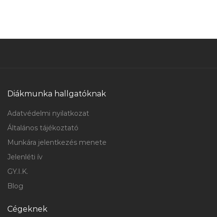
Diákmunka hallgatóknak
Adatvédelmi nyilatkozat
Általános tájékoztató
Munkára jelentkezés menete
Jelenléti ív
GY.I.K.
Blog
Cégeknek