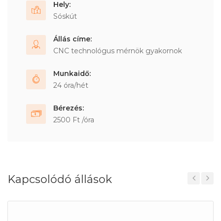
Hely:
Sóskút
Állás címe:
CNC technológus mérnök gyakornok
Munkaidő:
24 óra/hét
Bérezés:
2500 Ft /óra
Kapcsolódó állások
Previous
Next