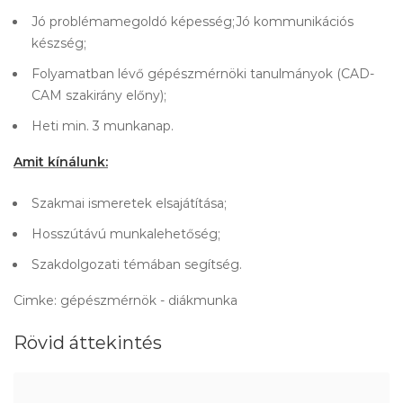
Jó problémamegoldó képesség;Jó kommunikációs
készség;
Folyamatban lévő gépészmérnöki tanulmányok (CAD-
CAM szakirány előny);
Heti min. 3 munkanap.
Amit kínálunk:
Szakmai ismeretek elsajátítása;
Hosszútávú munkalehetőség;
Szakdolgozati témában segítség.
Cimke: gépészmérnök - diákmunka
Rövid áttekintés