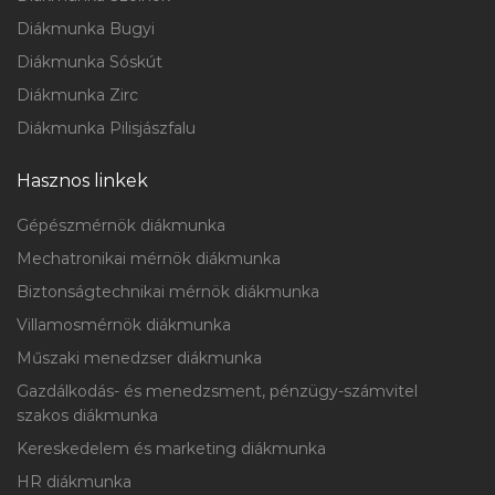
Diákmunka Bugyi
Diákmunka Sóskút
Diákmunka Zirc
Diákmunka Pilisjászfalu
Hasznos linkek
Gépészmérnök diákmunka
Mechatronikai mérnök diákmunka
Biztonságtechnikai mérnök diákmunka
Villamosmérnök diákmunka
Műszaki menedzser diákmunka
Gazdálkodás- és menedzsment, pénzügy-számvitel
szakos diákmunka
Kereskedelem és marketing diákmunka
HR diákmunka