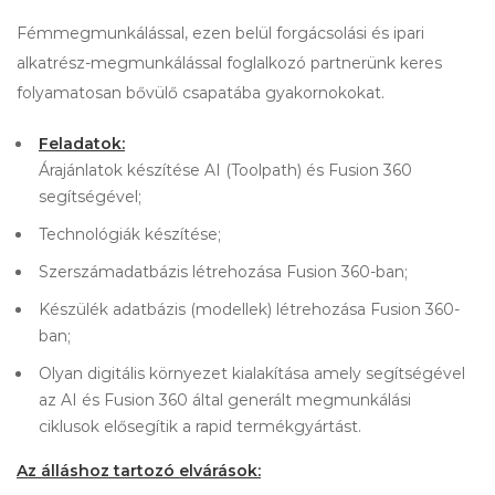
Fémmegmunkálással, ezen belül forgácsolási és ipari
alkatrész-megmunkálással foglalkozó partnerünk keres
folyamatosan bővülő csapatába gyakornokokat.
Feladatok:
Árajánlatok készítése AI (Toolpath) és Fusion 360
segítségével;
Technológiák készítése;
Szerszámadatbázis létrehozása Fusion 360-ban;
Készülék adatbázis (modellek) létrehozása Fusion 360-
ban;
Olyan digitális környezet kialakítása amely segítségével
az AI és Fusion 360 által generált megmunkálási
ciklusok elősegítik a rapid termékgyártást.
Az álláshoz tartozó elvárások: