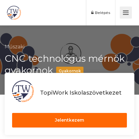
Belépés
Műszaki
CNC technológus mérnök
gyakornok
Gyakornok
TopiWork Iskolaszövetkezet
Jelentkezem