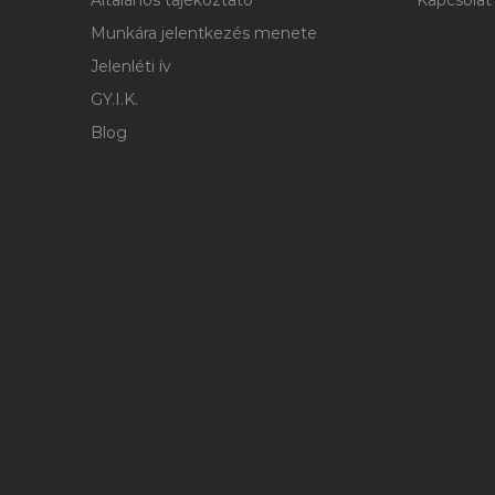
Általános tájékoztató
Kapcsolat
Munkára jelentkezés menete
Jelenléti ív
GY.I.K.
Blog