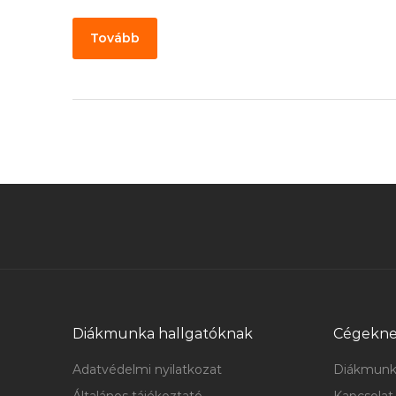
Tovább
Diákmunka hallgatóknak
Cégekn
Adatvédelmi nyilatkozat
Diákmunk