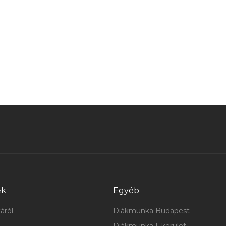
ek
Egyéb
áról
Diákmunka Budapest