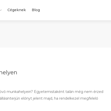
Cégeknek
Blog
helyen
a jövő munkahelyein? Egyetemistaként talán még nem érzed
llásinterjún előnyt jelent majd, ha rendelkezel megfelelő