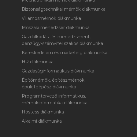
Mechatronikai mérnök diákmunka
Biztonságtechnikai mérnök diákmunka
Villamosmérnök diákmunka
Műszaki menedzser diákmunka
Gazdálkodás- és menedzsment,
pénzügy-számvitel szakos diákmunka
Kereskedelem és marketing diákmunka
HR diákmunka
Gazdaságinformatikus diákmunka
Építőmérnök, építészmérnök,
épületgépész diákmunka
Programtervező informatikus,
mérnökinformatika diákmunka
Hostess diákmunka
Alkalmi diákmunka