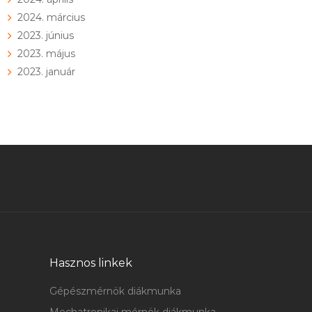
2024. március
2023. június
2023. május
2023. január
Hasznos linkek
Gépészmérnök diákmunka