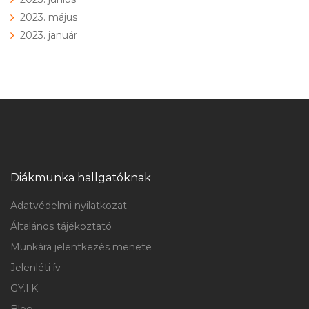
2023. május
2023. január
Diákmunka hallgatóknak
Adatvédelmi nyilatkozat
Általános tájékoztató
Munkára jelentkezés menete
Jelenléti ív
GY.I.K.