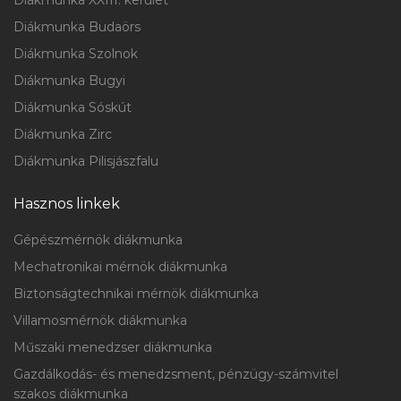
Diákmunka XXIII. kerület
Diákmunka Budaörs
Diákmunka Szolnok
Diákmunka Bugyi
Diákmunka Sóskút
Diákmunka Zirc
Diákmunka Pilisjászfalu
Hasznos linkek
Gépészmérnök diákmunka
Mechatronikai mérnök diákmunka
Biztonságtechnikai mérnök diákmunka
Villamosmérnök diákmunka
Műszaki menedzser diákmunka
Gazdálkodás- és menedzsment, pénzügy-számvitel
szakos diákmunka