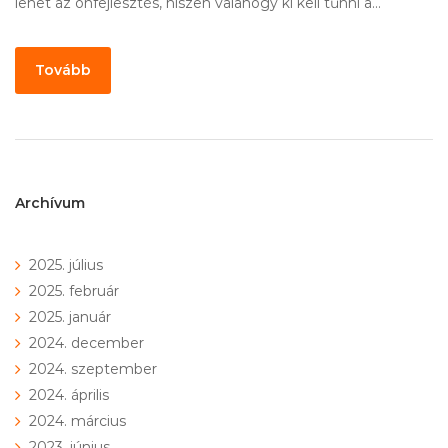
lehet az önfejlesztés, hiszen valahogy ki kell tűnni a…
Tovább
Archívum
2025. július
2025. február
2025. január
2024. december
2024. szeptember
2024. április
2024. március
2023. június