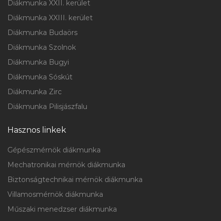
Diákmunka XXII. kerület
Diákmunka XXIII. kerület
Diákmunka Budaörs
Diákmunka Szolnok
Diákmunka Bugyi
Diákmunka Sóskút
Diákmunka Zirc
Diákmunka Pilisjászfalu
Hasznos linkek
Gépészmérnök diákmunka
Mechatronikai mérnök diákmunka
Biztonságtechnikai mérnök diákmunka
Villamosmérnök diákmunka
Műszaki menedzser diákmunka