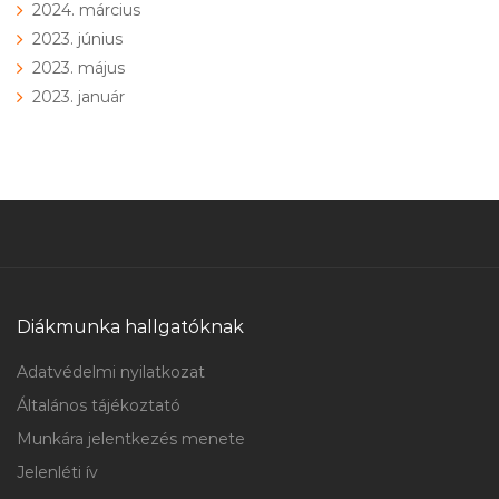
2024. március
2023. június
2023. május
2023. január
Diákmunka hallgatóknak
Adatvédelmi nyilatkozat
Általános tájékoztató
Munkára jelentkezés menete
Jelenléti ív