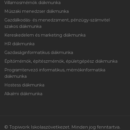
Villamosmérnök diákmunka
Műszaki menedzser diákmunka
Gazdálkodás- és menedzsment, pénzügy-számvitel
szakos diákmunka
Kereskedelem és marketing diákmunka
HR diákmunka
Gazdaságinformatikus diákmunka
Építőmérnök, építészmérnök, épületgépész diákmunka
Programtervező informatikus, mérnökinformatika
diákmunka
Hostess diákmunka
Alkalmi diákmunka
© Topiwork Iskolaszövetkezet. Minden jog fenntartva.