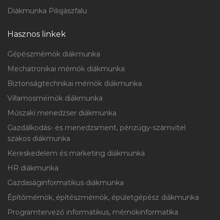
Diákmunka Pilisjászfalu
Hasznos linkek
Gépészmérnök diákmunka
Mechatronikai mérnök diákmunka
Biztonságtechnikai mérnök diákmunka
Villamosmérnök diákmunka
Műszaki menedzser diákmunka
Gazdálkodás- és menedzsment, pénzügy-számvitel
szakos diákmunka
Kereskedelem és marketing diákmunka
HR diákmunka
Gazdaságinformatikus diákmunka
Építőmérnök, építészmérnök, épületgépész diákmunka
Programtervező informatikus, mérnökinformatika