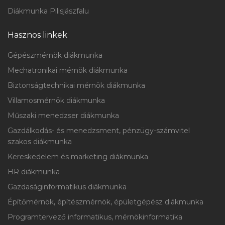
Diákmunka Pilisjászfalu
Hasznos linkek
Gépészmérnök diákmunka
Mechatronikai mérnök diákmunka
Biztonságtechnikai mérnök diákmunka
Villamosmérnök diákmunka
Műszaki menedzser diákmunka
Gazdálkodás- és menedzsment, pénzügy-számvitel
szakos diákmunka
Kereskedelem és marketing diákmunka
HR diákmunka
Gazdaságinformatikus diákmunka
Építőmérnök, építészmérnök, épületgépész diákmunka
Programtervező informatikus, mérnökinformatika